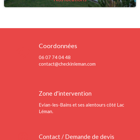
Coordonnées
handshake
06 07 74 04 48
contact@checkinleman.com
timer
Zone d'intervention
Evian-les-Bains et ses alentours côté Lac
Léman.
home_pin
Contact / Demande de devis