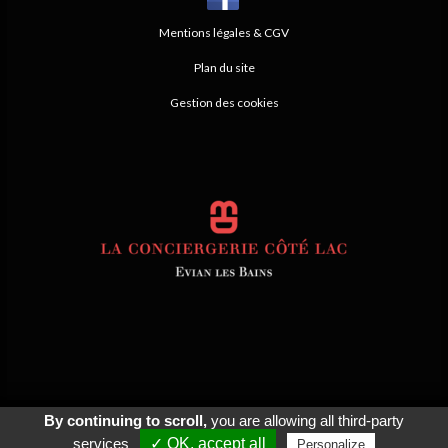
Mentions légales & CGV
Plan du site
Gestion des cookies
By continuing to scroll,
you are allowing all third-party
© 2026
Agence Web Thonon Les Bains
-
Référencement Google Thonon
Les Bains
Clic And Go
création site internet thonon
clicandgo.com
services
✓ OK, accept all
Personalize