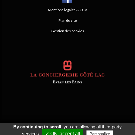
Mentions légales & CGV
Plan du site
Gestion des cookies
By continuing to scroll,
you are allowing all third-party
© 2026
Agence Web Thonon Les Bains
-
Référencement Google Thonon
Les Bains
Clic And Go
création site internet thonon
clicandgo.com
services
✓ OK, accept all
Personalize