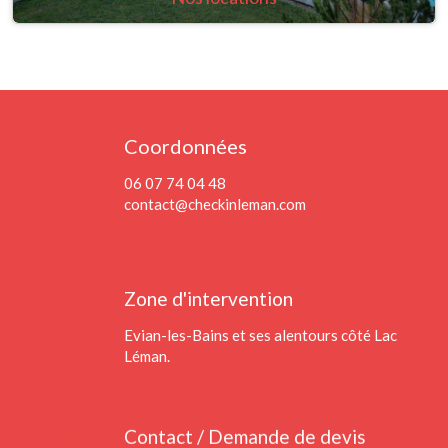
Coordonnées
handshake
06 07 74 04 48
contact@checkinleman.com
timer
Zone d'intervention
Evian-les-Bains et ses alentours côté Lac
Léman.
home_pin
Contact / Demande de devis