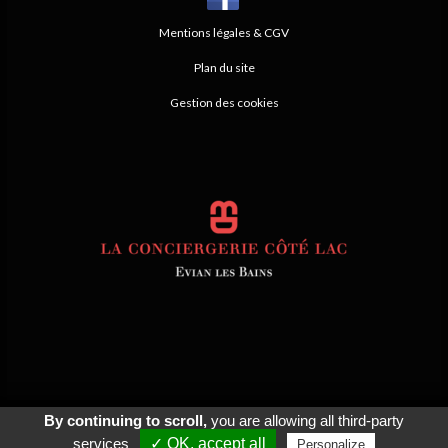
Mentions légales & CGV
Plan du site
Gestion des cookies
By continuing to scroll,
you are allowing all third-party
© 2026
Agence Web Thonon Les Bains
-
Référencement Google Thonon
Les Bains
Clic And Go
création site internet thonon
clicandgo.com
services
✓ OK, accept all
Personalize