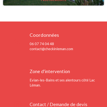
Coordonnées
handshake
06 07 74 04 48
contact@checkinleman.com
timer
Zone d'intervention
Evian-les-Bains et ses alentours côté Lac
Léman.
home_pin
Contact / Demande de devis