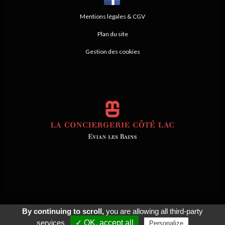
Mentions légales & CGV
Plan du site
Gestion des cookies
By continuing to scroll,
you are allowing all third-party
© 2026
Agence Web Thonon Les Bains
-
Référencement Google Thonon
Les Bains
Clic And Go
création site internet thonon
clicandgo.com
services
✓ OK, accept all
Personalize