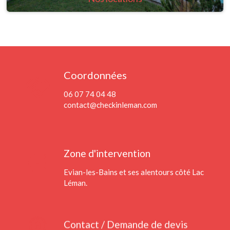
Coordonnées
handshake
06 07 74 04 48
contact@checkinleman.com
timer
Zone d'intervention
Evian-les-Bains et ses alentours côté Lac
Léman.
home_pin
Contact / Demande de devis