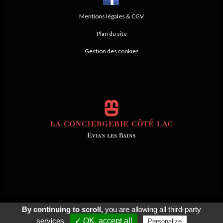
Mentions légales & CGV
Plan du site
Gestion des cookies
By continuing to scroll,
you are allowing all third-party
© 2026
Agence Web Thonon Les Bains
-
Référencement Google Thonon
Les Bains
Clic And Go
création site internet thonon
clicandgo.com
services
✓ OK, accept all
Personalize