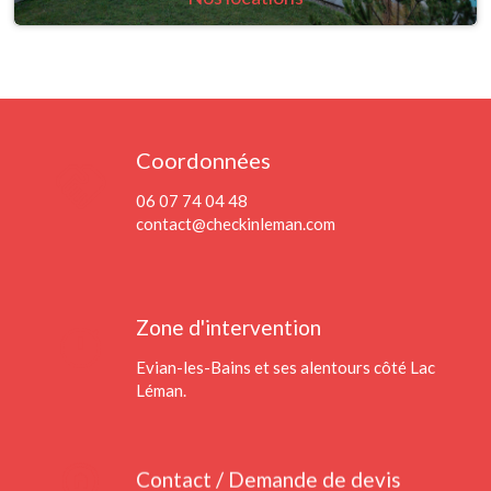
Coordonnées
handshake
06 07 74 04 48
contact@checkinleman.com
timer
Zone d'intervention
Evian-les-Bains et ses alentours côté Lac
Léman.
home_pin
Contact / Demande de devis